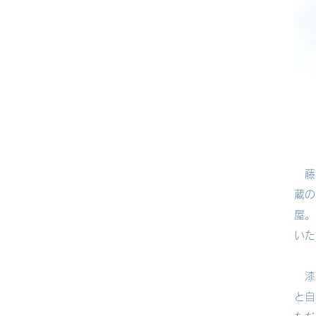
藤村
蔵の
屋。
いた
漆は
と自