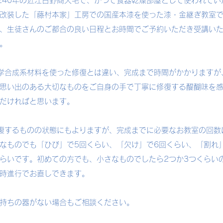
40年の近江日野商人宅で、かつて食器乾燥部屋として使われてい
改装した「藤村本家」工房での国産本漆を使った漆・金継ぎ教室
、生徒さんのご都合の良い日程とお時間でご予約いただき受講い
。
合成系材料を使った修復とは違い、完成まで時間がかかりますが
思い出のある大切なものをご自身の手で丁寧に修復する醍醐味を
だければと思います。
するものの状態にもよりますが、完成までに必要なお教室の回数
なものでも「ひび」で5回くらい、「欠け」で6回くらい、「割れ
らいです。初めての方でも、小さなものでしたら2つか3つくらい
時進行でお直しできます。
持ちの器がない場合もご相談ください。