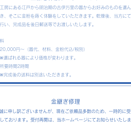
房にある江戸から明治期の古伊万里の器からお好みのものを選
き、そこに金粉を蒔く体験をしていただきます。乾燥後、当方に
行い、完成品を後日郵送等でお渡しいたします。
料
0,000円〜（器代、材料、金粉代込/税別）
選ばれる器により価格が変わります。
所要時間2時間
完成後の送料は別途いただきます。
金継ぎ修理
に申し訳ございませんが、現在ご依頼品多数のため、一時的に受
しております。
受付再開は、当ホームページにてお知らせいたし