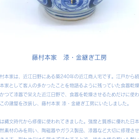
藤村本家 漆・金継ぎ工房
本家は、近江日野にある築240年の近江商人宅です。江戸から
本家として客人の多かったことを物語るように残っていた食器乾
かつて漆器で栄えた近江日野で、食器を乾燥させるためだけに使
この建屋を改装し、藤村本家 漆・金継ぎ工房にいたしました。
縄文時代から修復に使われてきました。強度と質感に優れた日
然素材のみを用い、陶磁器やガラス製品、漆器など大切に修理さ