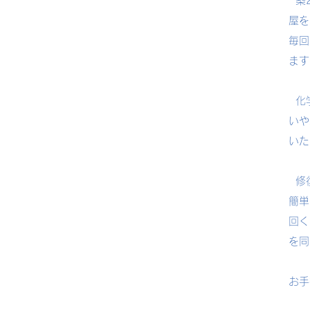
築2
屋を
毎回
ます
化学
いや
いた
修復
簡単
回く
を同
お手