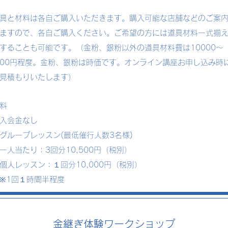
と材料は各自ご購入いただきます。購入可能な店舗などのご案
ますので、各自ご購入ください。ご希望の方には道具材料一式揃
することも可能です。（金粉、銀粉以外の道具材料費は10000～
000円程度。金粉、銀粉は時価です。オンライン講座お申し込み時
見積もりいたします）
料
入会金なし
ループレッスン(最低催行人数3名様)
当たり：3回分10,500円（税別）
人レッスン：１回分10,000円（税別）
1回１時間半程度
金継ぎ体験ワークショップ