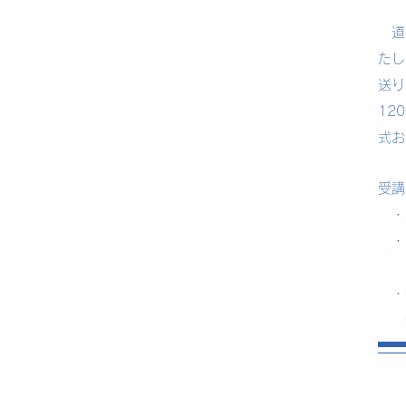
道具
たし
送り
12
式お
受講
・
・グ
一人
・個
※