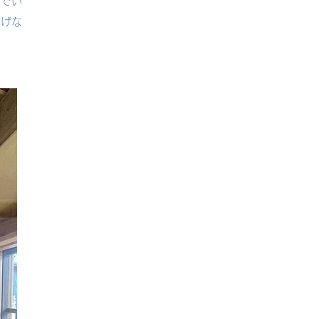
いでい
上げな