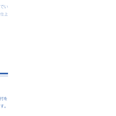
んでい
て仕上
付を
ます。