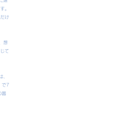
た建
です。
ただけ
、想
感じて
は、
」で7
の器